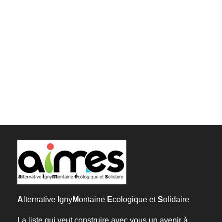
A
lternative
I
gny
M
ontaine
E
cologique et
S
olidaire
La liste qui veut construire avec vous un avenir à