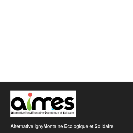
A
lternative
I
gny
M
ontaine
E
cologique et
S
olidaire