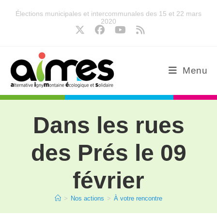
Élections municipales et intercommunales des 15 et 22 mars
2020
Menu
Dans les rues
des Prés le 09
février
>
Nos actions
>
À votre rencontre