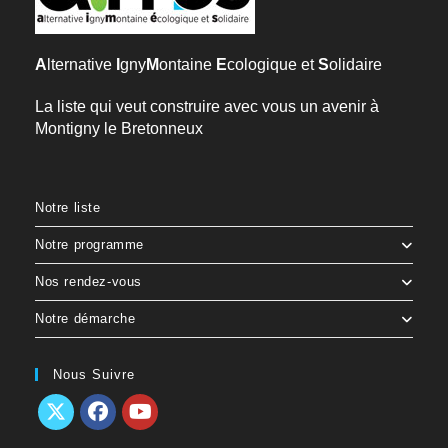
A
lternative
I
gny
M
ontaine
E
cologique et
S
olidaire
La liste qui veut construire avec vous un avenir à
Montigny le Bretonneux
Notre liste
Notre programme
Nos rendez-vous
Notre démarche
Nous Suivre