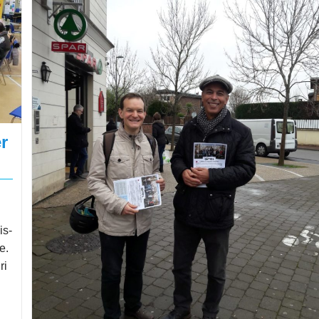
r
is-
e.
ri