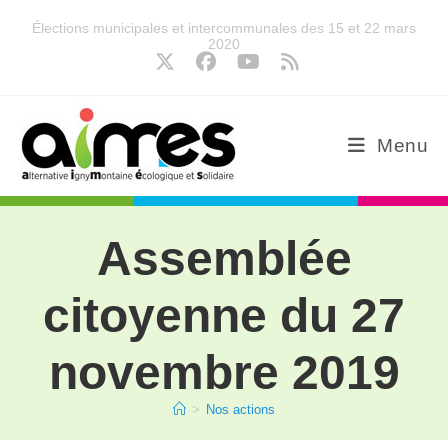
Élections municipales et intercommunales des 15 et 22 mars
2020
Menu
Assemblée
citoyenne du 27
novembre 2019
>
Nos actions