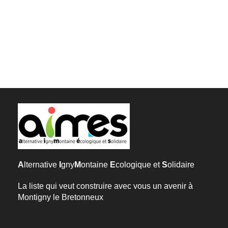
A
lternative
I
gny
M
ontaine
E
cologique et
S
olidaire
La liste qui veut construire avec vous un avenir à
Montigny le Bretonneux