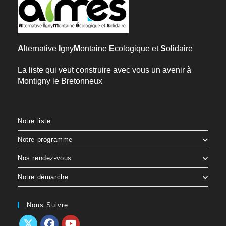
A
lternative
I
gny
M
ontaine
E
cologique et
S
olidaire
La liste qui veut construire avec vous un avenir à
Montigny le Bretonneux
Notre liste
Notre programme
Nos rendez-vous
Notre démarche
Nous Suivre