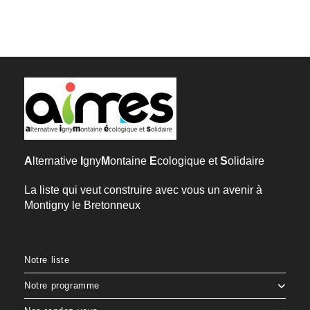
A
lternative
I
gny
M
ontaine
E
cologique et
S
olidaire
La liste qui veut construire avec vous un avenir à
Montigny le Bretonneux
Notre liste
Notre programme