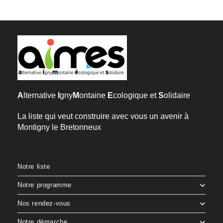
A
lternative
I
gny
M
ontaine
E
cologique et
S
olidaire
La liste qui veut construire avec vous un avenir à
Montigny le Bretonneux
Notre liste
Notre programme
Nos rendez-vous
Notre démarche