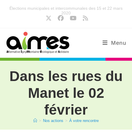
Élections municipales et intercommunales des 15 et 22 mars
2020
Menu
Dans les rues du
Manet le 02
février
>
Nos actions
>
À votre rencontre