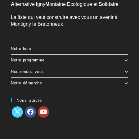
A
lternative
I
gny
M
ontaine
E
cologique et
S
olidaire
La liste qui veut construire avec vous un avenir à
Montigny le Bretonneux
Notre liste
Notre programme
Nos rendez-vous
Notre démarche
Nous Suivre