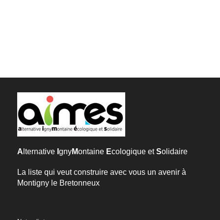
A
lternative
I
gny
M
ontaine
E
cologique et
S
olidaire
La liste qui veut construire avec vous un avenir à
Montigny le Bretonneux