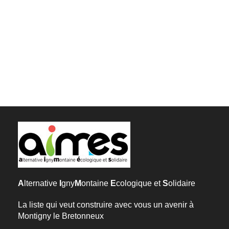
A
lternative
I
gny
M
ontaine
E
cologique et
S
olidaire
La liste qui veut construire avec vous un avenir à
Montigny le Bretonneux