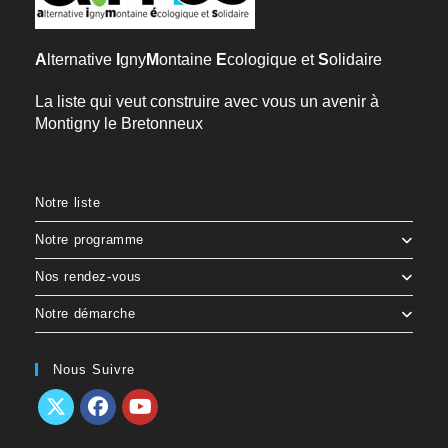
A
lternative
I
gny
M
ontaine
E
cologique et
S
olidaire
La liste qui veut construire avec vous un avenir à
Montigny le Bretonneux
Notre liste
Notre programme
Nos rendez-vous
Notre démarche
Nous Suivre