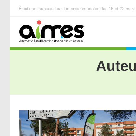
Élections municipales et intercommunales des 15 et 22 mar
Auteu