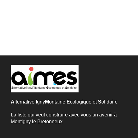
A
lternative
I
gny
M
ontaine
E
cologique et
S
olidaire
La liste qui veut construire avec vous un avenir à
Montigny le Bretonneux