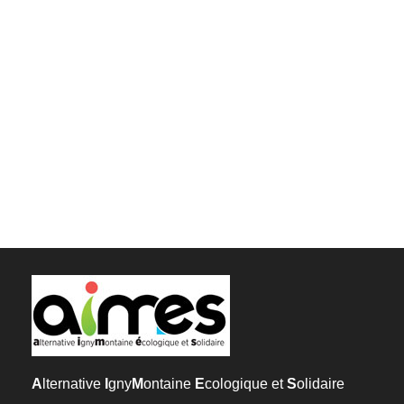
A
lternative
I
gny
M
ontaine
E
cologique et
S
olidaire